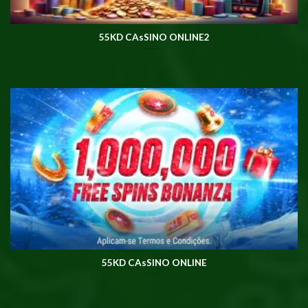
55KD CAsSINO ONLINE2
55KD CAsSINO ONLINE