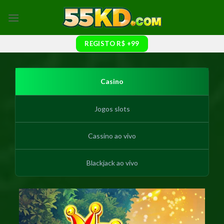
Skip
to
content
REGISTO R$ +99
Casino
Jogos slots
Cassino ao vivo
Blackjack ao vivo