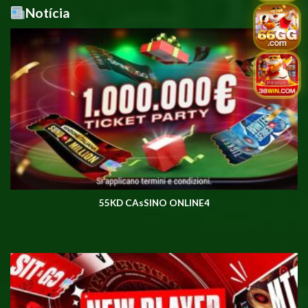
Notícia
55KD CAsSINO ONLINE4