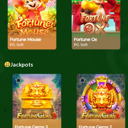
Jackpots