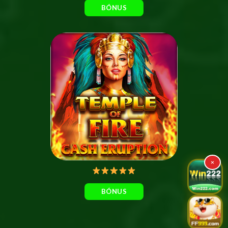
BÓNUS
×
BÓNUS