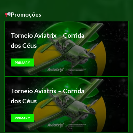
Promoções
Torneio Aviatrix – Corrida
dos Céus
PRIMARY
Torneio Aviatrix – Corrida
dos Céus
PRIMARY