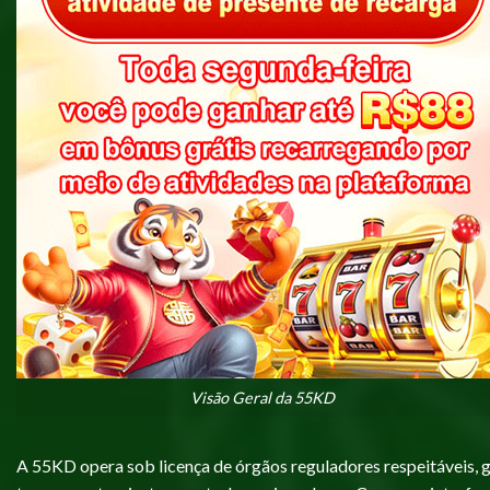
Visão Geral da 55KD
A 55KD opera sob licença de órgãos reguladores respeitáveis,