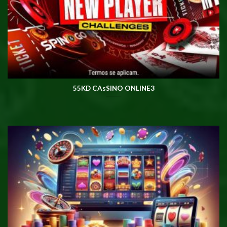
55KD CAsSINO ONLINE3